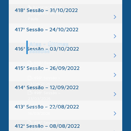
Associação dos
418ª Sessão – 31/10/2022
Advogados de São
Paulo
417ª Sessão – 24/10/2022
Atas - Últimas
416ª Sessão – 03/10/2022
sessões
› 500ª Sessão –
415ª Sessão – 26/09/2022
11/05/2026
› 499ª Sessão –
13/04/2026
414ª Sessão – 12/09/2022
› 498ª Sessão –
23/03/2026
413ª Sessão – 22/08/2022
› 497ª Sessão –
16/03/2026
› 496ª Sessão –
412ª Sessão – 08/08/2022
02/03/2026