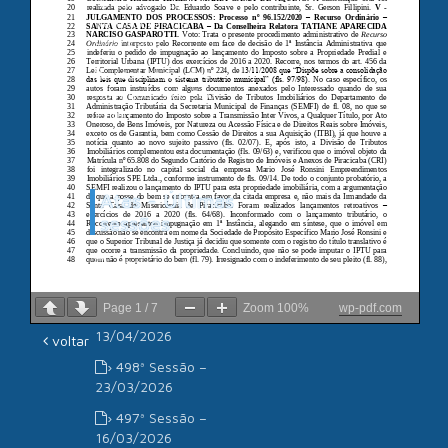
Câmara de
Vereadores de
Piracicaba
Associação dos
Advogados de São
Paulo
Atas - Últimas
sessões
› 500ª Sessão –
11/05/2026
Page
1
/
7
Zoom
100%
wp-pdf.com
› 499ª Sessão –
13/04/2026
voltar
› 498ª Sessão –
23/03/2026
› 497ª Sessão –
16/03/2026