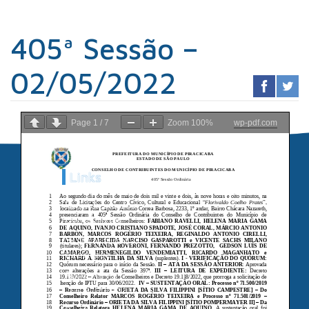
405ª Sessão –
02/05/2022
Page
1
/
7
Zoom
100%
wp-pdf.com
Links
Sindicato dos
Contabilistas
Prefeitura de
Piracicaba
Portal da
Transparência