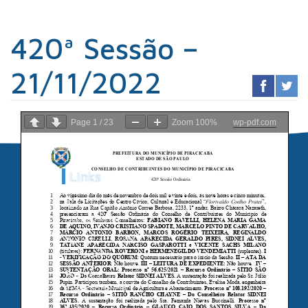
420ª Sessão –
21/11/2022
Page
1
/
23
Zoom
100%
wp-pdf.com
Links
Sindicato dos
Contabilistas
Prefeitura de
Piracicaba
Portal da
Transparência