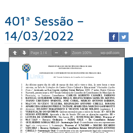
401ª Sessão –
14/03/2022
Page
1
/
4
Zoom
100%
wp-pdf.com
Links
Sindicato dos
Contabilistas
Prefeitura de
Piracicaba
Portal da
Transparência