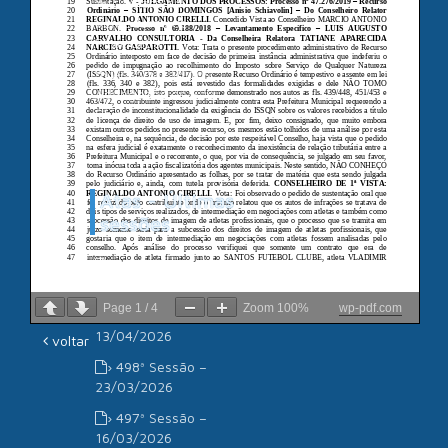
Câmara de
Vereadores de
Piracicaba
Associação dos
Advogados de São
Paulo
Atas - Últimas
sessões
› 500ª Sessão –
11/05/2026
Page
1
/
4
Zoom
100%
wp-pdf.com
› 499ª Sessão –
13/04/2026
voltar
› 498ª Sessão –
23/03/2026
› 497ª Sessão –
16/03/2026