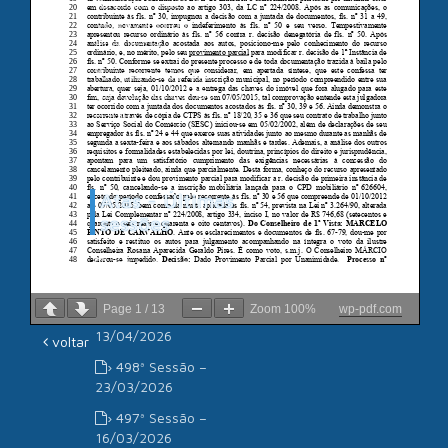
Câmara de
Vereadores de
Piracicaba
Associação dos
Advogados de São
Paulo
Atas - Últimas
sessões
› 500ª Sessão –
11/05/2026
Page
1
/
13
Zoom
100%
wp-pdf.com
› 499ª Sessão –
13/04/2026
voltar
› 498ª Sessão –
23/03/2026
› 497ª Sessão –
16/03/2026