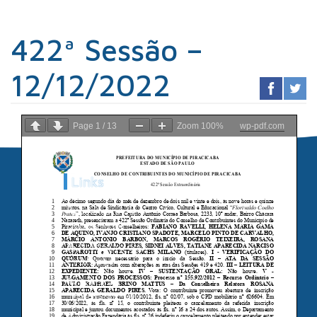
422ª Sessão –
12/12/2022
Page
1
/
13
Zoom
100%
wp-pdf.com
Links
Sindicato dos
Contabilistas
Prefeitura de
Piracicaba
Portal da
Transparência