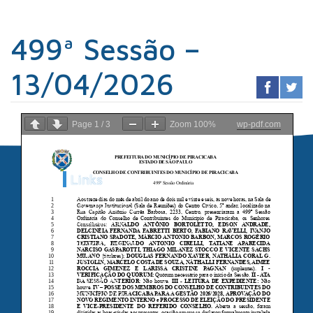
499ª Sessão –
13/04/2026
Page
1
/
3
Zoom
100%
wp-pdf.com
Links
Sindicato dos
Contabilistas
Prefeitura de
Piracicaba
Portal da
Transparência