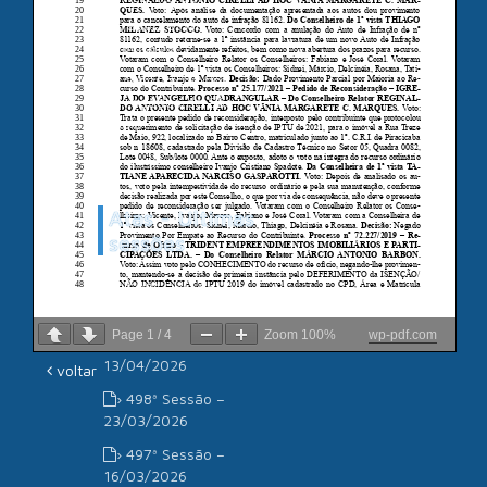
Câmara de
Vereadores de
Piracicaba
Associação dos
Advogados de São
Paulo
Atas - Últimas
sessões
› 500ª Sessão –
11/05/2026
Page
1
/
4
Zoom
100%
wp-pdf.com
› 499ª Sessão –
13/04/2026
voltar
› 498ª Sessão –
23/03/2026
› 497ª Sessão –
16/03/2026