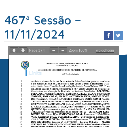
467ª Sessão –
11/11/2024
Page
1
/
4
Zoom
100%
wp-pdf.com
Links
Sindicato dos
Contabilistas
Prefeitura de
Piracicaba
Portal da
Transparência