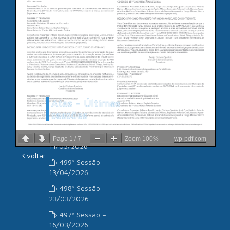
Câmara de
Vereadores de
Piracicaba
Associação dos
Advogados de São
Paulo
Atas - Últimas
sessões
› 500ª Sessão –
Page
1
/
7
Zoom
100%
wp-pdf.com
11/05/2026
voltar
› 499ª Sessão –
13/04/2026
› 498ª Sessão –
23/03/2026
› 497ª Sessão –
16/03/2026