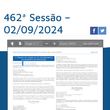
462ª Sessão –
02/09/2024
Page
1
/
7
Zoom
100%
wp-pdf.com
Links
Sindicato dos
Contabilistas
Prefeitura de
Piracicaba
Portal da
Transparência