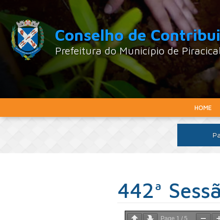
Conselho de Contribu
Prefeitura do Município de Piracic
HOME
Pa
442ª Sess
Page
1
/
5