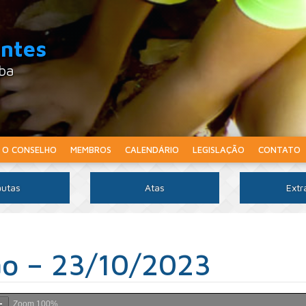
intes
aba
O CONSELHO
MEMBROS
CALENDÁRIO
LEGISLAÇÃO
CONTATO
utas
Atas
Extr
ão – 23/10/2023
Zoom
100%