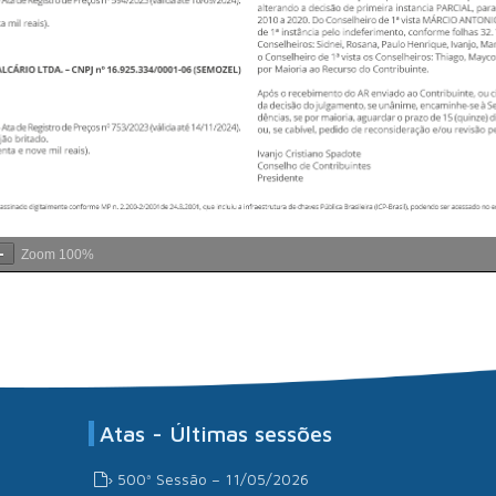
Zoom
100%
Atas - Últimas sessões
› 500ª Sessão – 11/05/2026