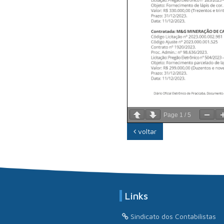
Page
1
/
5
voltar
Links
Sindicato dos Contabilistas