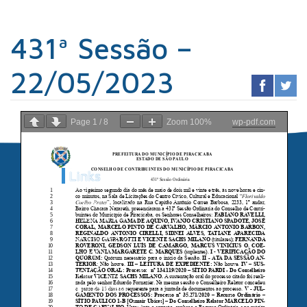
431ª Sessão –
22/05/2023
Page
1
/
8
Zoom
100%
wp-pdf.com
Links
Sindicato dos
Contabilistas
Prefeitura de
Piracicaba
Portal da
Transparência