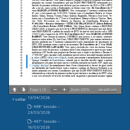
Câmara de
Vereadores de
Piracicaba
Associação dos
Advogados de São
Paulo
Atas - Últimas
sessões
› 500ª Sessão –
11/05/2026
Page
1
/
8
Zoom
100%
wp-pdf.com
› 499ª Sessão –
13/04/2026
voltar
› 498ª Sessão –
23/03/2026
› 497ª Sessão –
16/03/2026