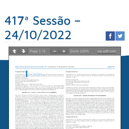
417ª Sessão –
24/10/2022
Page
1
/
6
Zoom
100%
wp-pdf.com
Links
Sindicato dos
Contabilistas
Prefeitura de
Piracicaba
Portal da
Transparência