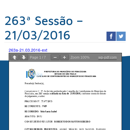
263ª Sessão –
21/03/2016
263a-21.03.2016-ext
Page
1
/
7
Zoom
100%
wp-pdf.com
Links
Sindicato dos
Contabilistas
Prefeitura de
Piracicaba
Portal da
Transparência