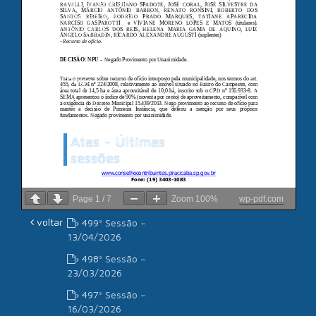
Câmara de
Vereadores de
Piracicaba
Associação dos
Advogados de São
Paulo
Atas - Últimas
sessões
› 500ª Sessão –
Page
1
/
7
Zoom
100%
wp-pdf.com
11/05/2026
voltar
› 499ª Sessão –
13/04/2026
› 498ª Sessão –
23/03/2026
› 497ª Sessão –
16/03/2026