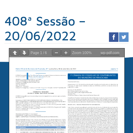
408ª Sessão –
20/06/2022
Page
1
/
6
Zoom
100%
wp-pdf.com
Links
Sindicato dos
Contabilistas
Prefeitura de
Piracicaba
Portal da
Transparência