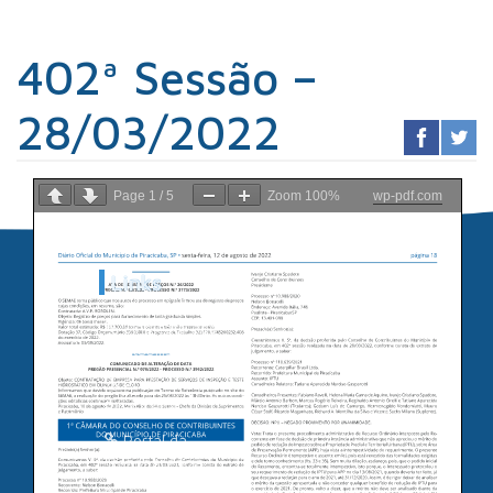
402ª Sessão –
28/03/2022
Page
1
/
5
Zoom
100%
wp-pdf.com
Links
Sindicato dos
Contabilistas
Prefeitura de
Piracicaba
Portal da
Transparência