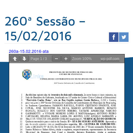
260ª Sessão –
15/02/2016
260a-15.02.2016-ata
Page
1
/
3
Zoom
100%
wp-pdf.com
Links
Sindicato dos
Contabilistas
Prefeitura de
Piracicaba
Portal da
Transparência