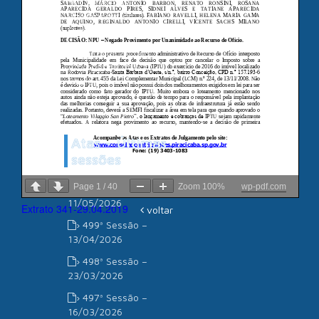
Câmara de
Vereadores de
Piracicaba
Associação dos
Advogados de São
Paulo
Atas - Últimas
sessões
Page
1
/
40
Zoom
100%
wp-pdf.com
› 500ª Sessão –
11/05/2026
Extrato 341-29.04.2019
voltar
› 499ª Sessão –
13/04/2026
› 498ª Sessão –
23/03/2026
› 497ª Sessão –
16/03/2026