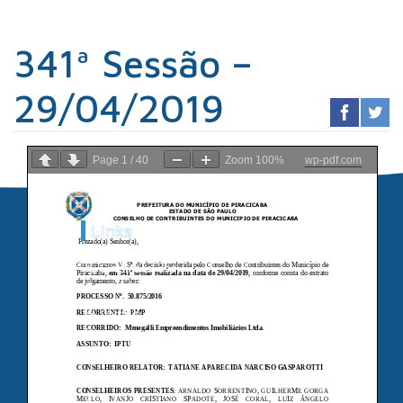
341ª Sessão –
29/04/2019
Page
1
/
40
Zoom
100%
wp-pdf.com
Links
Sindicato dos
Contabilistas
Prefeitura de
Piracicaba
Portal da
Transparência