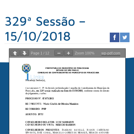
329ª Sessão –
15/10/2018
Page
1
/
12
Zoom
100%
wp-pdf.com
Links
Sindicato dos
Contabilistas
Prefeitura de
Piracicaba
Portal da
Transparência