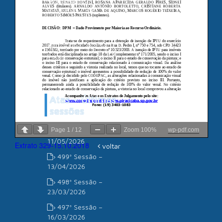
Câmara de
Vereadores de
Piracicaba
Associação dos
Advogados de São
Paulo
Atas - Últimas
sessões
Page
1
/
12
Zoom
100%
wp-pdf.com
› 500ª Sessão –
11/05/2026
Extrato 329-15.10.2018
voltar
› 499ª Sessão –
13/04/2026
› 498ª Sessão –
23/03/2026
› 497ª Sessão –
16/03/2026