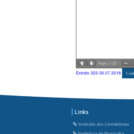
Page
1
/
20
Extrato 323-30.07.2018
vol
Links
Sindicato dos Contabilistas
Prefeitura de Piracicaba