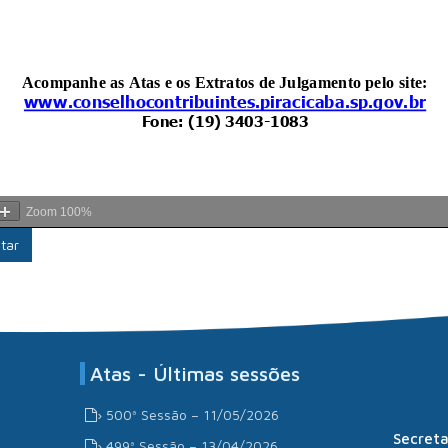
Zoom
100%
tar
Atas - Últimas sessões
› 500ª Sessão – 11/05/2026
Secreta
› 499ª Sessão – 13/04/2026