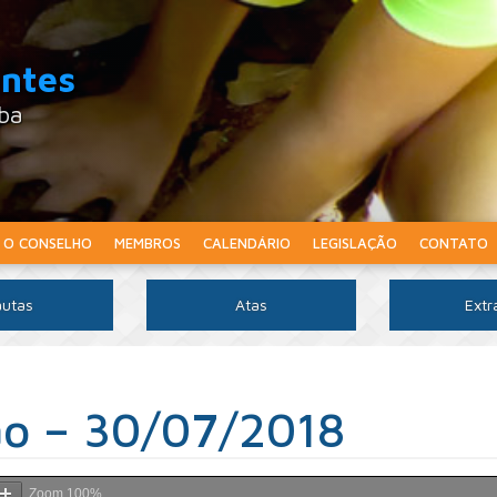
intes
aba
O CONSELHO
MEMBROS
CALENDÁRIO
LEGISLAÇÃO
CONTATO
utas
Atas
Extr
ão – 30/07/2018
Zoom
100%