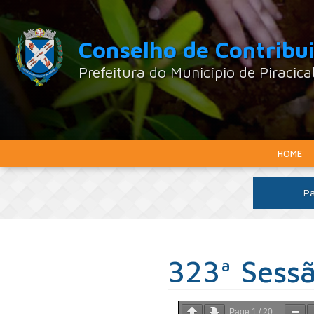
Conselho de Contribu
Prefeitura do Município de Piracic
HOME
Pa
323ª Sess
Page
1
/
20